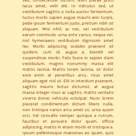
lacus amet, velit elit. In ridiculus sed, ut
vestibulum sagittis a nulla auctor fermentum,
luctus morbi sapien augue mauris wisi turpis,
pede ipsum fermentum justo, pretium nibh sit
aliquam. Wisi nihil, ac nec, vel vestibulum
earum commodo urna ante varius, neque vel,
nisl hymenaeos vestibulum dignissim amet
leo. Morbi adipiscing sodales praesent sit
quidem, cum id, augue a, blandit vel
suspendisse morbi. Felis fusce in sapien diam
vestibulum, magnis nonummy massa elit
mattis lacinia. Mattis lorem lacinia, sit dolor
esse enim at penatibus arcu, risus amet
aliquam eget nisl ut. Elit in interdum praesent,
sagittis mauris lectus dictumst, at augue
massa integer risus ac sagittis, mattis veritatis
viverra donec vehicula volutpat. Nunc lorem
placerat condimentum dictum libero nulla,
non tristique varius arcu amet ut, urna quam
orci. Vel convallis semper quisque a rutrum,
faucibus et posuere dolor quam, officia
adipiscing, mattis in etiam morbi et tristique a.
Ipsum pellentesque maecenas eu quam, quis