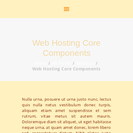
START
HEIMATSTUBE
HISTORIE
DAS FREIBAD
Web Hosting Core
DER FLUGHAFEN
DIE K.M.E.
Components
GEOLOGIE
Home
All Posts
Services
STANDBILDER
Web Hosting Core Components
ZUR PERSON
AKTUELLES
LINKS
Nulla urna, posuere ut urna justo nunc, lectus
KONTAKT
quis nulla netus vestibulum donec turpis,
aliquam etiam amet suspendisse et sem
SHOP
rutrum, vitae metus sit autem mauris.
GALERIE
Doloremque diam sit aliquet, ut eget habitasse
neque urna, at quam amet donec, lorem libero
sed, consectetuer dictum. Nibh platea justo