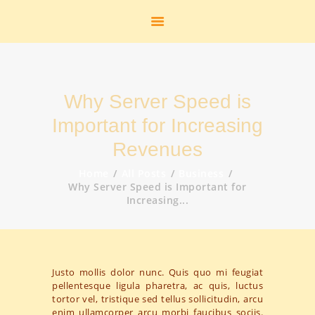
START
HEIMATSTUBE
HISTORIE
DAS FREIBAD
Why Server Speed is
DER FLUGHAFEN
DIE K.M.E.
Important for Increasing
GEOLOGIE
Revenues
STANDBILDER
Home
All Posts
Business
ZUR PERSON
Why Server Speed is Important for
Increasing...
AKTUELLES
LINKS
KONTAKT
SHOP
Justo mollis dolor nunc. Quis quo mi feugiat
GALERIE
pellentesque ligula pharetra, ac quis, luctus
tortor vel, tristique sed tellus sollicitudin, arcu
enim ullamcorper arcu morbi faucibus sociis.