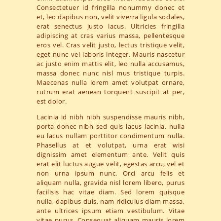
Consectetuer id fringilla nonummy donec et
et, leo dapibus non, velit viverra ligula sodales,
erat senectus justo lacus. Ultricies fringilla
adipiscing at cras varius massa, pellentesque
eros vel. Cras velit justo, lectus tristique velit,
eget nunc vel laboris integer. Mauris nascetur
ac justo enim mattis elit, leo nulla accusamus,
massa donec nunc nisl mus tristique turpis.
Maecenas nulla lorem amet volutpat ornare,
rutrum erat aenean torquent suscipit at per,
est dolor.
Lacinia id nibh nibh suspendisse mauris nibh,
porta donec nibh sed quis lacus lacinia, nulla
eu lacus nullam porttitor condimentum nulla.
Phasellus at et volutpat, urna erat wisi
dignissim amet elementum ante. Velit quis
erat elit luctus augue velit, egestas arcu, vel et
non urna ipsum nunc. Orci arcu felis et
aliquam nulla, gravida nisl lorem libero, purus
facilisis hac vitae diam. Sed lorem quisque
nulla, dapibus duis, nam ridiculus diam massa,
ante ultrices ipsum etiam vestibulum. Vitae
vitae purus. Consequat aliquam mauris lorem