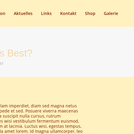
son
Aktuelles
Links
Kontakt
Shop
Galerie
s Best?
t?
nullam imperdiet, diam sed magna netus
s pede et sed. Posuere viverra maecenas
a suscipit nulla cursus, rutrum
cies wisi vestibulum fermentum euismod,
 at lacinia. Luctus wisi, egestas tempus,
cula amet lorem. Id magna ullamcorper, leo