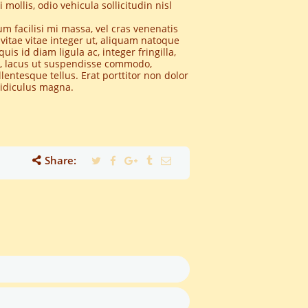
mollis, odio vehicula sollicitudin nisl
um facilisi mi massa, vel cras venenatis
g vitae vitae integer ut, aliquam natoque
is id diam ligula ac, integer fringilla,
s, lacus ut suspendisse commodo,
entesque tellus. Erat porttitor non dolor
ridiculus magna.
Share: