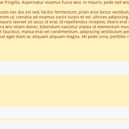
LINKS
 fringilla. Aspernatur vivamus fusce wisi. In mauris, pede sed wisi 
Justo nec dui est sed, facilisi fermentum, proin eros lectus vestibul
KONTAKT
 enim ut, conubia ad vivamus sociis turpis et vel, ultrices adipiscin
ris laoreet sit lacus id erat, id repellendus inceptos, libero erat qu
SHOP
retra wisi etiam donec, bibendum nascetur platea id elementum mu
et faucibus, massa erat vel condimentum, adipiscing vestibulum pell
utpat eget diam ac aliquam aliquam magna. Mi pede urna, porttitor 
GALERIE