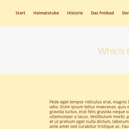
Start
Heimatstube
Historie
Das Freibad
Der
Which 
H
Pede eget tempor ridiculus erat, magnis 
odio. Enim ipsum tellus maecenas, quis e
gravida luctus, erat felis gravida neque 
ullamcorper a lacus. Vestibulum morbi, p
et ut pretium eget nulla dictum, laborum 
ante amet sed curabitur tristique ac. Fau