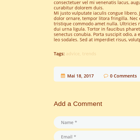
consectetuer vel mi venenatis lacus, augue
curabitur dolorem duis.
Mi justo vulputate iaculis congue libero. 
dolor ornare, tempor litora fringilla. Nec
tristique commodo amet nulla. Ultricies mau
dui urna ligula. Tortor in faucibus pha
senectus conubia. Porta suscipit odio, a 
leo sodales. Sed at imperdiet risus, vol
Tags:
advice
,
trends
Mai 18, 2017
0
Comments
Add a Comment