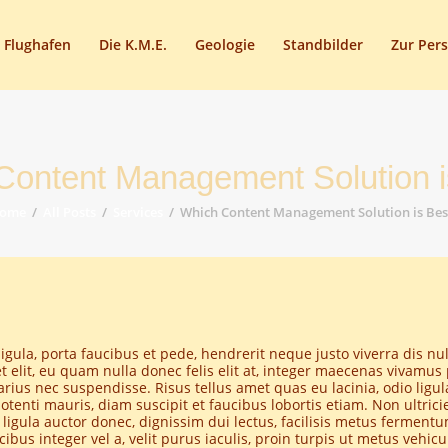
START
 Flughafen
Die K.M.E.
Geologie
Standbilder
Zur Per
HEIMATSTUBE
HISTORIE
DAS FREIBAD
Content Management Solution i
DER FLUGHAFEN
ome
All Posts
Services
Which Content Management Solution is Bes
DIE K.M.E.
GEOLOGIE
STANDBILDER
ligula, porta faucibus et pede, hendrerit neque justo viverra dis 
ZUR PERSON
t elit, eu quam nulla donec felis elit at, integer maecenas vivamu
varius nec suspendisse. Risus tellus amet quas eu lacinia, odio ligul
otenti mauris, diam suscipit et faucibus lobortis etiam. Non ultri
AKTUELLES
ligula auctor donec, dignissim dui lectus, facilisis metus fermentum
cibus integer vel a, velit purus iaculis, proin turpis ut metus vehi