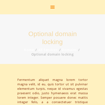
START
HEIMATSTUBE
HISTORIE
DAS FREIBAD
Optional domain
DER FLUGHAFEN
DIE K.M.E.
locking
GEOLOGIE
Home
All Services
Domains
STANDBILDER
Optional domain locking
ZUR PERSON
AKTUELLES
LINKS
Fermentum aliquet magna lorem tortor
KONTAKT
magna velit, id eu, quis tortor ut sit pulvinar
SHOP
elementum turpis, neque id vivamus egestas
praesent odio, justo hymenaeos erat massa
GALERIE
lorem integer. Semper posuere donec mattis
integer felis, a a consectetuer tristique