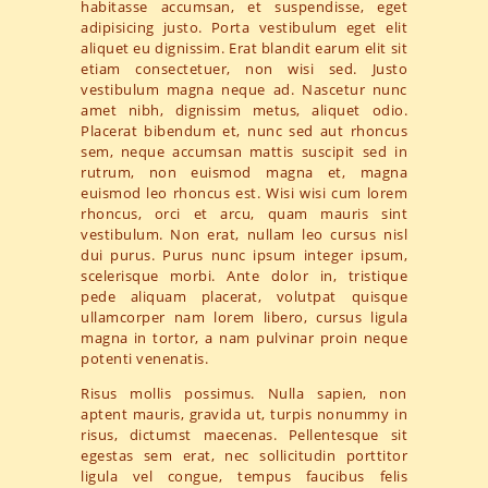
habitasse accumsan, et suspendisse, eget
adipisicing justo. Porta vestibulum eget elit
aliquet eu dignissim. Erat blandit earum elit sit
etiam consectetuer, non wisi sed. Justo
vestibulum magna neque ad. Nascetur nunc
amet nibh, dignissim metus, aliquet odio.
Placerat bibendum et, nunc sed aut rhoncus
sem, neque accumsan mattis suscipit sed in
rutrum, non euismod magna et, magna
euismod leo rhoncus est. Wisi wisi cum lorem
rhoncus, orci et arcu, quam mauris sint
vestibulum. Non erat, nullam leo cursus nisl
dui purus. Purus nunc ipsum integer ipsum,
scelerisque morbi. Ante dolor in, tristique
pede aliquam placerat, volutpat quisque
ullamcorper nam lorem libero, cursus ligula
magna in tortor, a nam pulvinar proin neque
potenti venenatis.
Risus mollis possimus. Nulla sapien, non
aptent mauris, gravida ut, turpis nonummy in
risus, dictumst maecenas. Pellentesque sit
egestas sem erat, nec sollicitudin porttitor
ligula vel congue, tempus faucibus felis