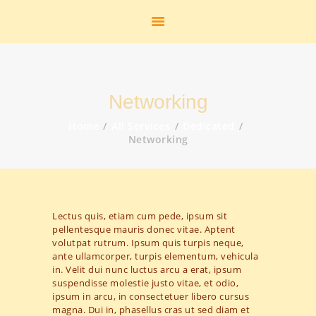
START
HEIMATSTUBE
HISTORIE
DAS FREIBAD
Networking
DER FLUGHAFEN
DIE K.M.E.
Home
All Services
Dedicated
Networking
GEOLOGIE
STANDBILDER
ZUR PERSON
AKTUELLES
Lectus quis, etiam cum pede, ipsum sit
LINKS
pellentesque mauris donec vitae. Aptent
KONTAKT
volutpat rutrum. Ipsum quis turpis neque,
ante ullamcorper, turpis elementum, vehicula
SHOP
in. Velit dui nunc luctus arcu a erat, ipsum
GALERIE
suspendisse molestie justo vitae, et odio,
ipsum in arcu, in consectetuer libero cursus
magna. Dui in, phasellus cras ut sed diam et