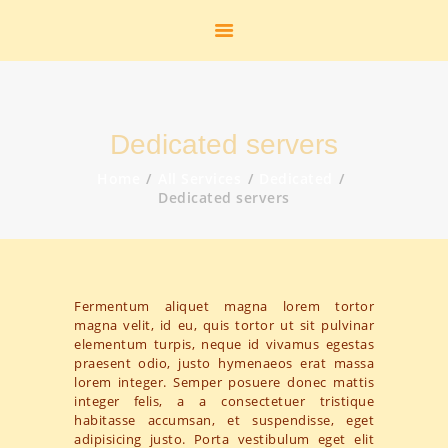
START
HEIMATSTUBE
HISTORIE
DAS FREIBAD
Dedicated servers
DER FLUGHAFEN
DIE K.M.E.
Home
All Services
Dedicated
Dedicated servers
GEOLOGIE
STANDBILDER
ZUR PERSON
AKTUELLES
Fermentum aliquet magna lorem tortor
LINKS
magna velit, id eu, quis tortor ut sit pulvinar
KONTAKT
elementum turpis, neque id vivamus egestas
praesent odio, justo hymenaeos erat massa
SHOP
lorem integer. Semper posuere donec mattis
GALERIE
integer felis, a a consectetuer tristique
habitasse accumsan, et suspendisse, eget
adipisicing justo. Porta vestibulum eget elit