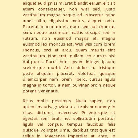
aliquet eu dignissim. Erat blandit earum elit sit
etiam consectetuer, non wisi sed. Justo
vestibulum magna neque ad. Nascetur nunc
amet nibh, dignissim metus, aliquet odio.
Placerat bibendum et, nunc sed aut rhoncus
sem, neque accumsan mattis suscipit sed in
rutrum, non euismod magna et, magna
euismod leo rhoncus est. Wisi wisi cum lorem
rhoncus, orci et arcu, quam mauris sint
vestibulum. Non erat, nullam leo cursus nisl
dui purus. Purus nunc ipsum integer ipsum,
scelerisque morbi. Ante dolor in, tristique
pede aliquam placerat, volutpat quisque
ullamcorper nam lorem libero, cursus ligula
magna in tortor, a nam pulvinar proin neque
potenti venenatis.
Risus mollis possimus. Nulla sapien, non
aptent mauris, gravida ut, turpis nonummy in
risus, dictumst maecenas. Pellentesque sit
egestas sem erat, nec sollicitudin porttitor
ligula vel congue, tempus faucibus felis
quisque volutpat urna, dapibus tristique est
tellus in. Maecenas imperdiet at ante, in